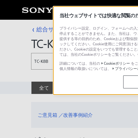
当社ウェブサイトでは快適な閲覧のため
総合サポート・お問い合わせ
プライバシー設定、ログイン、フォームへの入力
コンポーネン
停止することができません。また、当社は、ウ
提供する等の目的のため、Cookieおよび類似
TC-K8B
ックしてください。Cookie使用にご同意頂ける
ださい。Cookieの設定をいつでも管理するこ
ては、当社のCookieポリシーをご覧くださ
TC-K8B
詳細については、当社の
Cookieポリシー
をご
個人情報の取扱いについては、
プライバシー
全て
ダウンロード
取扱説明書
ご意見箱 ／改善事例紹介