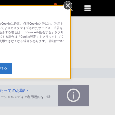
0
新規登録
るともっと便利に
kieは通常、必須Cookieと呼ばれ、利用を
してよりカスタマイズされたサービス・広告を
否する場合は、「Cookieを拒否する」をクリ
ズする場合は「Cookie設定」をクリックしてく
が使用できなくなる場合があります。 詳細につい
索
入れる
たってのお願い
ソーシャルメディア利用規約をご確