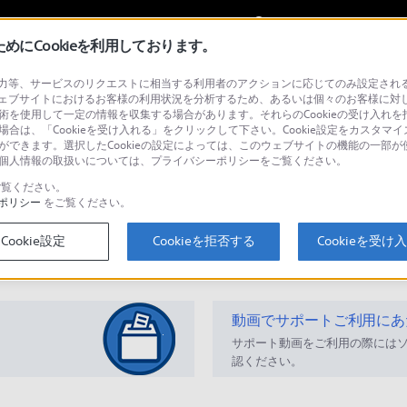
My Sonyに
サインイン
サインインす
にCookieを利用しております。
等、サービスのリクエストに相当する利用者のアクションに応じてのみ設定されるCoo
トオーディオ
ェブサイトにおけるお客様の利用状況を分析するため、あるいは個々のお客様に対
技術を使用して一定の情報を収集する場合があります。それらのCookieの受け入れを拒
場合は、「Cookieを受け入れる」をクリックして下さい。Cookie設定をカスタマイ
とができます。選択したCookieの設定によっては、このウェブサイトの機能の一部
い。個人情報の取扱いについては、プライバシーポリシーをご覧ください。
検
覧ください。
ポリシー
をご覧ください。
Cookie設定
Cookieを拒否する
Cookieを受け
Q&A
動画でサポートご利用にあ
サポート動画をご利用の際には
認ください。