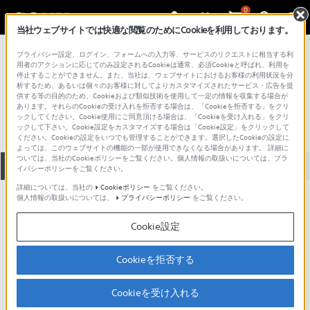
0
当社ウェブサイトでは快適な閲覧のためにCookieを利用しております。
総合サポート・お問い合わせ
プライバシー設定、ログイン、フォームへの入力等、サービスのリクエストに相当する利
コンポーネントオーディオ
用者のアクションに応じてのみ設定されるCookieは通常、必須Cookieと呼ばれ、利用を
停止することができません。また、当社は、ウェブサイトにおけるお客様の利用状況を分
TC-TX717
析するため、あるいは個々のお客様に対してよりカスタマイズされたサービス・広告を提
供する等の目的のため、Cookieおよび類似技術を使用して一定の情報を収集する場合が
あります。それらのCookieの受け入れを拒否する場合は、「Cookieを拒否する」をクリ
ックしてください。Cookie使用にご同意頂ける場合は、「Cookieを受け入れる」をクリ
ックして下さい。Cookie設定をカスタマイズする場合は「Cookie設定」をクリックして
ください。Cookieの設定をいつでも管理することができます。選択したCookieの設定に
よっては、このウェブサイトの機能の一部が使用できなくなる場合があります。 詳細に
ついては、当社のCookieポリシーをご覧ください。個人情報の取扱いについては、プラ
全て
ダウンロード
取扱説明書
Q&A
イバシーポリシーをご覧ください。
詳細については、当社の
Cookieポリシー
をご覧ください。
個人情報の取扱いについては、
プライバシーポリシー
をご覧ください。
ご意見箱 ／改善事例紹介
Cookie設定
Cookieを拒否する
動画でサポートご利用にあたってのお願い
Cookieを受け入れる
サポート動画をご利用の際にはソーシャ