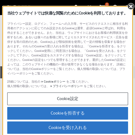
0
当社ウェブサイトでは快適な閲覧のためにCookieを利用しております。
総合サポート・お問い合わせ
プライバシー設定、ログイン、フォームへの入力等、サービスのリクエストに相当する利
コンポーネントオーディオ
用者のアクションに応じてのみ設定されるCookieは通常、必須Cookieと呼ばれ、利用を
停止することができません。また、当社は、ウェブサイトにおけるお客様の利用状況を分
TC-WR775
析するため、あるいは個々のお客様に対してよりカスタマイズされたサービス・広告を提
供する等の目的のため、Cookieおよび類似技術を使用して一定の情報を収集する場合が
あります。それらのCookieの受け入れを拒否する場合は、「Cookieを拒否する」をクリ
ックしてください。Cookie使用にご同意頂ける場合は、「Cookieを受け入れる」をクリ
ックして下さい。Cookie設定をカスタマイズする場合は「Cookie設定」をクリックして
ください。Cookieの設定をいつでも管理することができます。選択したCookieの設定に
よっては、このウェブサイトの機能の一部が使用できなくなる場合があります。 詳細に
ついては、当社のCookieポリシーをご覧ください。個人情報の取扱いについては、プラ
全て
ダウンロード
取扱説明書
Q&A
イバシーポリシーをご覧ください。
詳細については、当社の
Cookieポリシー
をご覧ください。
個人情報の取扱いについては、
プライバシーポリシー
をご覧ください。
ご意見箱 ／改善事例紹介
Cookie設定
Cookieを拒否する
動画でサポートご利用にあたってのお願い
Cookieを受け入れる
サポート動画をご利用の際にはソーシャ