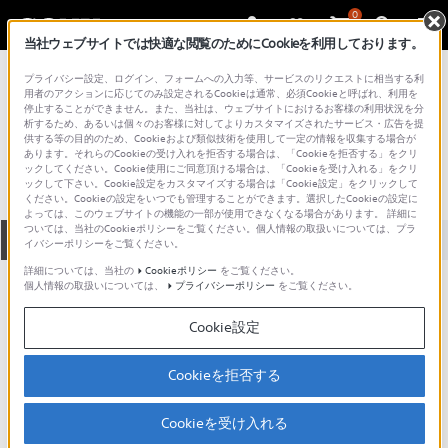
0
当社ウェブサイトでは快適な閲覧のためにCookieを利用しております。
総合サポート・お問い合わせ
プライバシー設定、ログイン、フォームへの入力等、サービスのリクエストに相当する利
CDラジオ・ラジカセ
用者のアクションに応じてのみ設定されるCookieは通常、必須Cookieと呼ばれ、利用を
停止することができません。また、当社は、ウェブサイトにおけるお客様の利用状況を分
CF-3800
析するため、あるいは個々のお客様に対してよりカスタマイズされたサービス・広告を提
供する等の目的のため、Cookieおよび類似技術を使用して一定の情報を収集する場合が
あります。それらのCookieの受け入れを拒否する場合は、「Cookieを拒否する」をクリ
ックしてください。Cookie使用にご同意頂ける場合は、「Cookieを受け入れる」をクリ
ックして下さい。Cookie設定をカスタマイズする場合は「Cookie設定」をクリックして
ください。Cookieの設定をいつでも管理することができます。選択したCookieの設定に
よっては、このウェブサイトの機能の一部が使用できなくなる場合があります。 詳細に
ついては、当社のCookieポリシーをご覧ください。個人情報の取扱いについては、プラ
全て
ダウンロード
取扱説明書
Q&A
イバシーポリシーをご覧ください。
詳細については、当社の
Cookieポリシー
をご覧ください。
個人情報の取扱いについては、
プライバシーポリシー
をご覧ください。
ご意見箱 ／改善事例紹介
Cookie設定
Cookieを拒否する
動画でサポートご利用にあたってのお願い
Cookieを受け入れる
サポート動画をご利用の際にはソーシャ