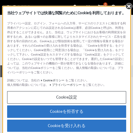
0
当社ウェブサイトでは快適な閲覧のためにCookieを利用しております。
総合サポート・お問い合わせ
プライバシー設定、ログイン、フォームへの入力等、サービスのリクエストに相当する利
CDラジオ・ラジカセ
用者のアクションに応じてのみ設定されるCookieは通常、必須Cookieと呼ばれ、利用を
停止することができません。また、当社は、ウェブサイトにおけるお客様の利用状況を分
CF-6500-2
析するため、あるいは個々のお客様に対してよりカスタマイズされたサービス・広告を提
供する等の目的のため、Cookieおよび類似技術を使用して一定の情報を収集する場合が
あります。それらのCookieの受け入れを拒否する場合は、「Cookieを拒否する」をクリ
ックしてください。Cookie使用にご同意頂ける場合は、「Cookieを受け入れる」をクリ
ックして下さい。Cookie設定をカスタマイズする場合は「Cookie設定」をクリックして
ください。Cookieの設定をいつでも管理することができます。選択したCookieの設定に
よっては、このウェブサイトの機能の一部が使用できなくなる場合があります。 詳細に
ついては、当社のCookieポリシーをご覧ください。個人情報の取扱いについては、プラ
全て
ダウンロード
取扱説明書
Q&A
イバシーポリシーをご覧ください。
詳細については、当社の
Cookieポリシー
をご覧ください。
個人情報の取扱いについては、
プライバシーポリシー
をご覧ください。
ご意見箱 ／改善事例紹介
Cookie設定
Cookieを拒否する
動画でサポートご利用にあたってのお願い
Cookieを受け入れる
サポート動画をご利用の際にはソーシャ