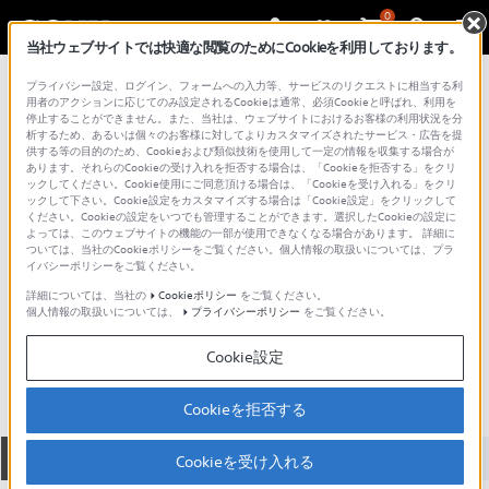
0
当社ウェブサイトでは快適な閲覧のためにCookieを利用しております。
総合サポート・お問い合わせ
プライバシー設定、ログイン、フォームへの入力等、サービスのリクエストに相当する利
ヘッドホン
用者のアクションに応じてのみ設定されるCookieは通常、必須Cookieと呼ばれ、利用を
停止することができません。また、当社は、ウェブサイトにおけるお客様の利用状況を分
析するため、あるいは個々のお客様に対してよりカスタマイズされたサービス・広告を提
供する等の目的のため、Cookieおよび類似技術を使用して一定の情報を収集する場合が
あります。それらのCookieの受け入れを拒否する場合は、「Cookieを拒否する」をクリ
ックしてください。Cookie使用にご同意頂ける場合は、「Cookieを受け入れる」をクリ
ックして下さい。Cookie設定をカスタマイズする場合は「Cookie設定」をクリックして
ください。Cookieの設定をいつでも管理することができます。選択したCookieの設定に
よっては、このウェブサイトの機能の一部が使用できなくなる場合があります。 詳細に
ついては、当社のCookieポリシーをご覧ください。個人情報の取扱いについては、プラ
イバシーポリシーをご覧ください。
詳細については、当社の
Cookieポリシー
をご覧ください。
個人情報の取扱いについては、
プライバシーポリシー
をご覧ください。
DR-ZX103USB
Cookie設定
Cookieを拒否する
全て
ダウンロード
取扱説明書
Q&A
Cookieを受け入れる