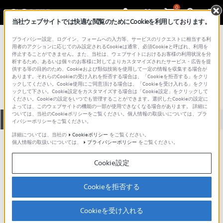
0
当社ウェブサイトでは快適な閲覧のためにCookieを利用しております。
総合サポート・お問い合わせ
プライバシー設定、ログイン、フォームへの入力等、サービスのリクエストに相当する利
ラジオ
用者のアクションに応じてのみ設定されるCookieは通常、必須Cookieと呼ばれ、利用を
停止することができません。また、当社は、ウェブサイトにおけるお客様の利用状況を分
CRF-180
析するため、あるいは個々のお客様に対してよりカスタマイズされたサービス・広告を提
供する等の目的のため、Cookieおよび類似技術を使用して一定の情報を収集する場合が
あります。それらのCookieの受け入れを拒否する場合は、「Cookieを拒否する」をクリ
ックしてください。Cookie使用にご同意頂ける場合は、「Cookieを受け入れる」をクリ
ックして下さい。Cookie設定をカスタマイズする場合は「Cookie設定」をクリックして
ください。Cookieの設定をいつでも管理することができます。選択したCookieの設定に
よっては、このウェブサイトの機能の一部が使用できなくなる場合があります。 詳細に
ついては、当社のCookieポリシーをご覧ください。個人情報の取扱いについては、プラ
全て
ダウンロード
取扱説明書
Q&A
イバシーポリシーをご覧ください。
詳細については、当社の
Cookieポリシー
をご覧ください。
個人情報の取扱いについては、
プライバシーポリシー
をご覧ください。
ご意見箱 ／改善事例紹介
Cookie設定
Cookieを拒否する
動画でサポートご利用にあたってのお願い
Cookieを受け入れる
サポート動画をご利用の際にはソーシャ