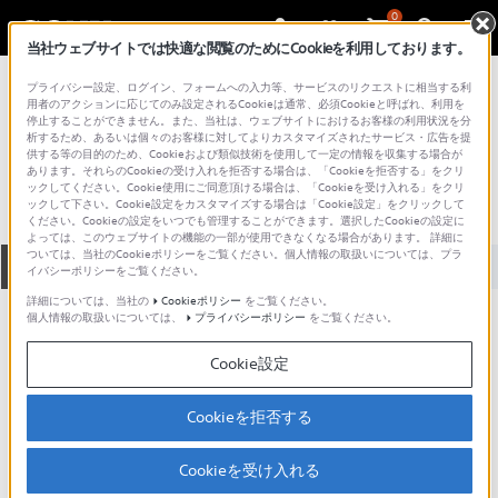
0
当社ウェブサイトでは快適な閲覧のためにCookieを利用しております。
総合サポート・お問い合わせ
プライバシー設定、ログイン、フォームへの入力等、サービスのリクエストに相当する利
ラジオ
用者のアクションに応じてのみ設定されるCookieは通常、必須Cookieと呼ばれ、利用を
停止することができません。また、当社は、ウェブサイトにおけるお客様の利用状況を分
SRF-S80
析するため、あるいは個々のお客様に対してよりカスタマイズされたサービス・広告を提
供する等の目的のため、Cookieおよび類似技術を使用して一定の情報を収集する場合が
あります。それらのCookieの受け入れを拒否する場合は、「Cookieを拒否する」をクリ
ックしてください。Cookie使用にご同意頂ける場合は、「Cookieを受け入れる」をクリ
ックして下さい。Cookie設定をカスタマイズする場合は「Cookie設定」をクリックして
ください。Cookieの設定をいつでも管理することができます。選択したCookieの設定に
よっては、このウェブサイトの機能の一部が使用できなくなる場合があります。 詳細に
ついては、当社のCookieポリシーをご覧ください。個人情報の取扱いについては、プラ
全て
ダウンロード
取扱説明書
Q&A
イバシーポリシーをご覧ください。
詳細については、当社の
Cookieポリシー
をご覧ください。
個人情報の取扱いについては、
プライバシーポリシー
をご覧ください。
ご意見箱 ／改善事例紹介
Cookie設定
Cookieを拒否する
動画でサポートご利用にあたってのお願い
Cookieを受け入れる
サポート動画をご利用の際にはソーシャ