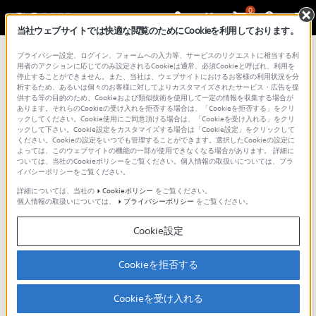
0
当社ウェブサイトでは快適な閲覧のためにCookieを利用しております。
プライバシー設定、ログイン、フォームへの入力等、サービスのリクエストに相当する利
用者のアクションに応じてのみ設定されるCookieは通常、必須Cookieと呼ばれ、利用を
停止することができません。また、当社は、ウェブサイトにおけるお客様の利用状況を分
析するため、あるいは個々のお客様に対してよりカスタマイズされたサービス・広告を提
供する等の目的のため、Cookieおよび類似技術を使用して一定の情報を収集する場合が
あります。それらのCookieの受け入れを拒否する場合は、「Cookieを拒否する」をクリ
ックしてください。Cookie使用にご同意頂ける場合は、「Cookieを受け入れる」をクリ
ックして下さい。Cookie設定をカスタマイズする場合は「Cookie設定」をクリックして
ください。Cookieの設定をいつでも管理することができます。選択したCookieの設定に
サウンドバー／ホームシアターシステム
よっては、このウェブサイトの機能の一部が使用できなくなる場合があります。 詳細に
オプションスピーカー（別売りのサブウーファー／
ついては、当社のCookieポリシーをご覧ください。個人情報の取扱いについては、プラ
イバシーポリシーをご覧ください。
リアスピーカー）とつなぐ
詳細については、当社の
Cookieポリシー
をご覧ください。
個人情報の取扱いについては、
プライバシーポリシー
をご覧ください。
Cookie設定
ここでは、ソニー製のオプションスピーカー（別売り
のサブウーファー／リアスピーカー）を、対応してい
Cookieを拒否する
るサウンドバー／ホームシアターシステムに接続・初
期設定をして、使用できるまでをご案内します。
Cookieを受け入れる