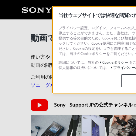
当社ウェブサイトでは快適な閲覧のため
プライバシー設定、ログイン、フォームへの入力
停止することができません。また、当社は、ウ
動画でサポート
提供する等の目的のため、Cookieおよび類似
ックしてください。Cookie使用にご同意頂ける
ださい。Cookieの設定をいつでも管理するこ
ては、当社のCookieポリシーをご覧くださ
使い方やトラブルの解決方法を動画でわかりや
詳細については、当社の
Cookieポリシー
をご
動画の閲覧は、以下の「Sony - Support 
個人情報の取扱いについては、
プライバシー
ご利用の際には、ソーシャルメディア利用規約
ソニーグループ株式会社 ソーシャルメディア利
Sony - Support JPの公式チャンネル