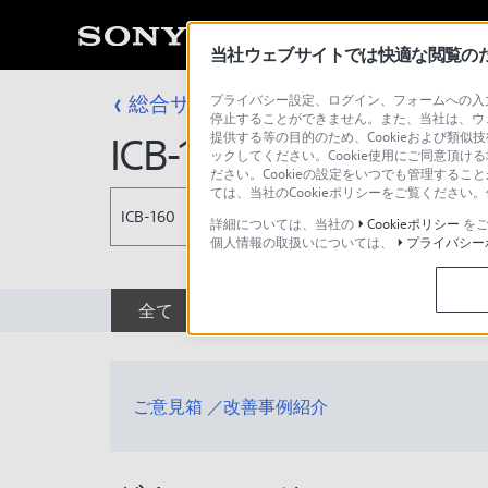
当社ウェブサイトでは快適な閲覧のため
総合サポート・お問い合わせ
プライバシー設定、ログイン、フォームへの入力
ヘッドホン／
停止することができません。また、当社は、ウ
提供する等の目的のため、Cookieおよび類似
ICB-160
ックしてください。Cookie使用にご同意頂ける
ださい。Cookieの設定をいつでも管理するこ
ては、当社のCookieポリシーをご覧くださ
ICB-160
詳細については、当社の
Cookieポリシー
をご
個人情報の取扱いについては、
プライバシー
全て
ダウンロード
取扱説明書
ご意見箱 ／改善事例紹介