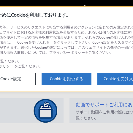
My Sonyに
サインイン
サインインす
にCookieを利用しております。
等、サービスのリクエストに相当する利用者のアクションに応じてのみ設定されるCoo
オーディオ／ビデオ
ェブサイトにおけるお客様の利用状況を分析するため、あるいは個々のお客様に対
技術を使用して一定の情報を収集する場合があります。それらのCookieの受け入れを拒
場合は、「Cookieを受け入れる」をクリックして下さい。Cookie設定をカスタマイ
とができます。選択したCookieの設定によっては、このウェブサイトの機能の一部
い。個人情報の取扱いについては、プライバシーポリシーをご覧ください。
検
覧ください。
ポリシー
をご覧ください。
Cookie設定
Cookieを拒否する
Cookieを受け
Q&A
動画でサポートご利用にあ
サポート動画をご利用の際には
認ください。