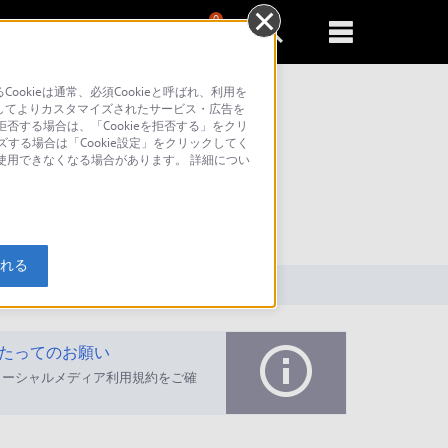
0
新規登録
るともっと便利に
kieは通常、必須Cookieと呼ばれ、利用を
してよりカスタマイズされたサービス・広告を
否する場合は、「Cookieを拒否する」をクリ
ズする場合は「Cookie設定」をクリックしてく
が使用できなくなる場合があります。 詳細につい
索
入れる
たってのお願い
ソーシャルメディア利用規約をご確