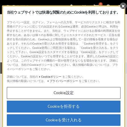
0
当社ウェブサイトでは快適な閲覧のためにCookieを利用しております。
総合サポート・お問い合わせ
プライバシー設定、ログイン、フォームへの入力等、サービスのリクエストに相当する利
プロフェッショナル／業務用
用者のアクションに応じてのみ設定されるCookieは通常、必須Cookieと呼ばれ、利用を
停止することができません。また、当社は、ウェブサイトにおけるお客様の利用状況を分
AC-VQL1BP
析するため、あるいは個々のお客様に対してよりカスタマイズされたサービス・広告を提
供する等の目的のため、Cookieおよび類似技術を使用して一定の情報を収集する場合が
あります。それらのCookieの受け入れを拒否する場合は、「Cookieを拒否する」をクリ
ックしてください。Cookie使用にご同意頂ける場合は、「Cookieを受け入れる」をクリ
ックして下さい。Cookie設定をカスタマイズする場合は「Cookie設定」をクリックして
ください。Cookieの設定をいつでも管理することができます。選択したCookieの設定に
よっては、このウェブサイトの機能の一部が使用できなくなる場合があります。 詳細に
ついては、当社のCookieポリシーをご覧ください。個人情報の取扱いについては、プラ
全て
ダウンロード
取扱説明書
Q&A
イバシーポリシーをご覧ください。
詳細については、当社の
Cookieポリシー
をご覧ください。
個人情報の取扱いについては、
プライバシーポリシー
をご覧ください。
製品に関する重要なお知らせ
お知らせ
Cookie設定
製品に関する重要なお知らせ
Cookieを拒否する
重要なお知らせ一覧
Cookieを受け入れる