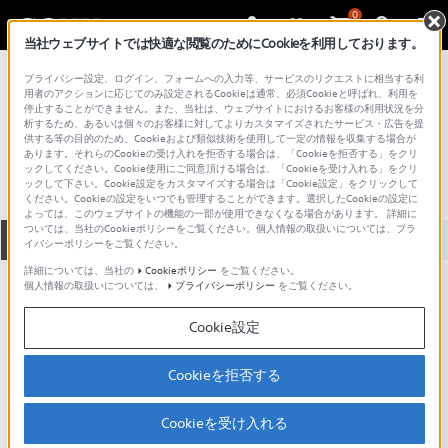
0
当社ウェブサイトでは快適な閲覧のためにCookieを利用しております。
総合サポート・お問い合わせ
プライバシー設定、ログイン、フォームへの入力等、サービスのリクエストに相当する利
プロフェッショナル／業務用
用者のアクションに応じてのみ設定されるCookieは通常、必須Cookieと呼ばれ、利用を
停止することができません。また、当社は、ウェブサイトにおけるお客様の利用状況を分
ADP-10
析するため、あるいは個々のお客様に対してよりカスタマイズされたサービス・広告を提
供する等の目的のため、Cookieおよび類似技術を使用して一定の情報を収集する場合が
あります。それらのCookieの受け入れを拒否する場合は、「Cookieを拒否する」をクリ
ックしてください。Cookie使用にご同意頂ける場合は、「Cookieを受け入れる」をクリ
ックして下さい。Cookie設定をカスタマイズする場合は「Cookie設定」をクリックして
ください。Cookieの設定をいつでも管理することができます。選択したCookieの設定に
よっては、このウェブサイトの機能の一部が使用できなくなる場合があります。 詳細に
ついては、当社のCookieポリシーをご覧ください。個人情報の取扱いについては、プラ
全て
ダウンロード
取扱説明書
Q&A
イバシーポリシーをご覧ください。
詳細については、当社の
Cookieポリシー
をご覧ください。
個人情報の取扱いについては、
プライバシーポリシー
をご覧ください。
製品に関する重要なお知らせ
Cookie設定
製品に関する重要なお知らせ
Cookieを拒否する
重要なお知らせ一覧（データプロジェクター）
Cookieを受け入れる