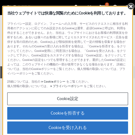
0
当社ウェブサイトでは快適な閲覧のためにCookieを利用しております。
総合サポート・お問い合わせ
プライバシー設定、ログイン、フォームへの入力等、サービスのリクエストに相当する利
プロフェッショナル／業務用
用者のアクションに応じてのみ設定されるCookieは通常、必須Cookieと呼ばれ、利用を
停止することができません。また、当社は、ウェブサイトにおけるお客様の利用状況を分
AH-6800
析するため、あるいは個々のお客様に対してよりカスタマイズされたサービス・広告を提
供する等の目的のため、Cookieおよび類似技術を使用して一定の情報を収集する場合が
あります。それらのCookieの受け入れを拒否する場合は、「Cookieを拒否する」をクリ
ックしてください。Cookie使用にご同意頂ける場合は、「Cookieを受け入れる」をクリ
ックして下さい。Cookie設定をカスタマイズする場合は「Cookie設定」をクリックして
ください。Cookieの設定をいつでも管理することができます。選択したCookieの設定に
よっては、このウェブサイトの機能の一部が使用できなくなる場合があります。 詳細に
ついては、当社のCookieポリシーをご覧ください。個人情報の取扱いについては、プラ
全て
ダウンロード
取扱説明書
Q&A
イバシーポリシーをご覧ください。
詳細については、当社の
Cookieポリシー
をご覧ください。
個人情報の取扱いについては、
プライバシーポリシー
をご覧ください。
ダウンロード
Cookie設定
現在、本ページで提供されているアップデート情報はありませ
ん。
Cookieを拒否する
Cookieを受け入れる