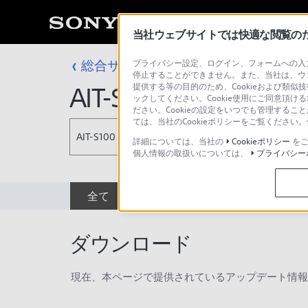
当社ウェブサイトでは快適な閲覧のため
総合サポート・お問い合わせ
プライバシー設定、ログイン、フォームへの入力
プロフェッシ
停止することができません。また、当社は、ウ
提供する等の目的のため、Cookieおよび類似
AIT-S100
ックしてください。Cookie使用にご同意頂ける
ださい。Cookieの設定をいつでも管理するこ
ては、当社のCookieポリシーをご覧くださ
AIT-S100
詳細については、当社の
Cookieポリシー
をご
個人情報の取扱いについては、
プライバシー
全て
ダウンロード
取扱説明書
ダウンロード
現在、本ページで提供されているアップデート情報