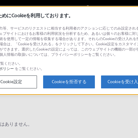
My Sonyに
サインイン
サインインす
にCookieを利用しております。
等、サービスのリクエストに相当する利用者のアクションに応じてのみ設定されるCoo
ョナル／業務用
ェブサイトにおけるお客様の利用状況を分析するため、あるいは個々のお客様に対
技術を使用して一定の情報を収集する場合があります。それらのCookieの受け入れを拒
場合は、「Cookieを受け入れる」をクリックして下さい。Cookie設定をカスタマイ
とができます。選択したCookieの設定によっては、このウェブサイトの機能の一部
い。個人情報の取扱いについては、プライバシーポリシーをご覧ください。
検
覧ください。
ポリシー
をご覧ください。
Cookie設定
Cookieを拒否する
Cookieを受け
Q&A
はありません。