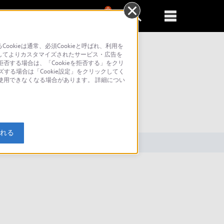
0
新規登録
るともっと便利に
kieは通常、必須Cookieと呼ばれ、利用を
してよりカスタマイズされたサービス・広告を
否する場合は、「Cookieを拒否する」をクリ
ズする場合は「Cookie設定」をクリックしてく
が使用できなくなる場合があります。 詳細につい
索
入れる