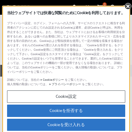
0
当社ウェブサイトでは快適な閲覧のためにCookieを利用しております。
総合サポート・お問い合わせ
プライバシー設定、ログイン、フォームへの入力等、サービスのリクエストに相当する利
プロフェッショナル／業務用
用者のアクションに応じてのみ設定されるCookieは通常、必須Cookieと呼ばれ、利用を
停止することができません。また、当社は、ウェブサイトにおけるお客様の利用状況を分
AV-5900
析するため、あるいは個々のお客様に対してよりカスタマイズされたサービス・広告を提
供する等の目的のため、Cookieおよび類似技術を使用して一定の情報を収集する場合が
あります。それらのCookieの受け入れを拒否する場合は、「Cookieを拒否する」をクリ
ックしてください。Cookie使用にご同意頂ける場合は、「Cookieを受け入れる」をクリ
ックして下さい。Cookie設定をカスタマイズする場合は「Cookie設定」をクリックして
ください。Cookieの設定をいつでも管理することができます。選択したCookieの設定に
よっては、このウェブサイトの機能の一部が使用できなくなる場合があります。 詳細に
ついては、当社のCookieポリシーをご覧ください。個人情報の取扱いについては、プラ
全て
ダウンロード
取扱説明書
Q&A
イバシーポリシーをご覧ください。
詳細については、当社の
Cookieポリシー
をご覧ください。
個人情報の取扱いについては、
プライバシーポリシー
をご覧ください。
ダウンロード
Cookie設定
現在、本ページで提供されているアップデート情報はありませ
ん。
Cookieを拒否する
Cookieを受け入れる