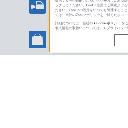
提供する等の目的のため、Cookieおよび類似
ックしてください。Cookie使用にご同意頂ける
法人のお客様はこちら
ださい。Cookieの設定をいつでも管理するこ
ては、当社のCookieポリシーをご覧くださ
詳細については、当社の
Cookieポリシー
をご
個人情報の取扱いについては、
プライバシー
ソニーストアでのお買い物に関
い合わせ
ソニーストアのご利用方法・サービ
日本