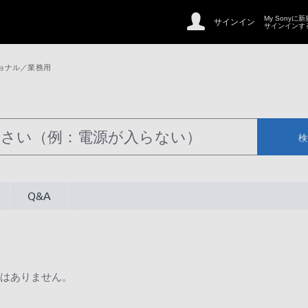
My Sonyに
サインイン
サインインす
ョナル／業務用
検
Q&A
はありません。