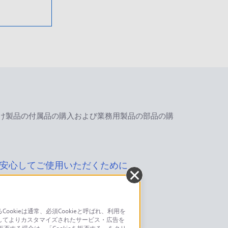
け製品の付属品の購入および業務用製品の部品の購
安心してご使用いただくために
kieは通常、必須Cookieと呼ばれ、利用を
してよりカスタマイズされたサービス・広告を
お問い合わせ