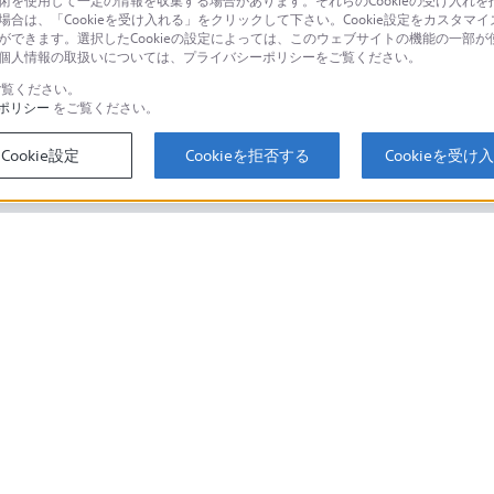
技術を使用して一定の情報を収集する場合があります。それらのCookieの受け入れを拒
場合は、「Cookieを受け入れる」をクリックして下さい。Cookie設定をカスタマイ
個人のお客様は
とができます。選択したCookieの設定によっては、このウェブサイトの機能の一部
い。個人情報の取扱いについては、プライバシーポリシーをご覧ください。
覧ください。
ポリシー
をご覧ください。
するご利用ガイド・お問
海外仕様製品
オーバーシーズ
Cookie設定
Cookieを拒否する
Cookieを受け
スに関してのご案内はこちら
セキュリティ・ブラウザ環境
ソニーストアでのお買い物にあたって
会社情報
採用情報
特約店のご案内