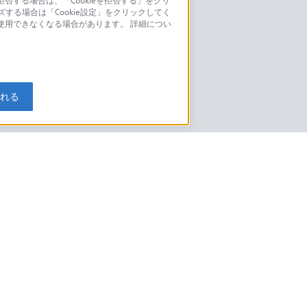
否する場合は、「Cookieを拒否する」をクリ
ズする場合は「Cookie設定」をクリックしてく
こちら
が使用できなくなる場合があります。 詳細につい
モデルに関してのご案内はこちら
入れる
特定商取引法に基づく表記
ご利用ガイド
規約
ニュースリリース
環境情報
My Sony 利用規約