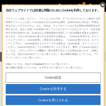
0
当社ウェブサイトでは快適な閲覧のためにCookieを利用しております。
総合サポート・お問い合わせ
プライバシー設定、ログイン、フォームへの入力等、サービスのリクエストに相当する利
プロフェッショナル／業務用
用者のアクションに応じてのみ設定されるCookieは通常、必須Cookieと呼ばれ、利用を
停止することができません。また、当社は、ウェブサイトにおけるお客様の利用状況を分
BCT-20ML
析するため、あるいは個々のお客様に対してよりカスタマイズされたサービス・広告を提
供する等の目的のため、Cookieおよび類似技術を使用して一定の情報を収集する場合が
あります。それらのCookieの受け入れを拒否する場合は、「Cookieを拒否する」をクリ
ックしてください。Cookie使用にご同意頂ける場合は、「Cookieを受け入れる」をクリ
ックして下さい。Cookie設定をカスタマイズする場合は「Cookie設定」をクリックして
ください。Cookieの設定をいつでも管理することができます。選択したCookieの設定に
よっては、このウェブサイトの機能の一部が使用できなくなる場合があります。 詳細に
ついては、当社のCookieポリシーをご覧ください。個人情報の取扱いについては、プラ
全て
ダウンロード
取扱説明書
Q&A
イバシーポリシーをご覧ください。
詳細については、当社の
Cookieポリシー
をご覧ください。
個人情報の取扱いについては、
プライバシーポリシー
をご覧ください。
ダウンロード
Cookie設定
現在、本ページで提供されているアップデート情報はありませ
ん。
Cookieを拒否する
Cookieを受け入れる