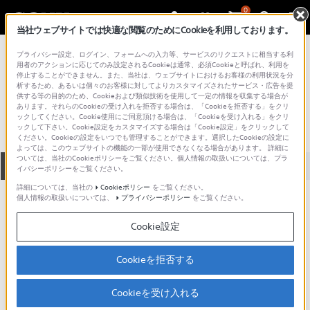
0
当社ウェブサイトでは快適な閲覧のためにCookieを利用しております。
総合サポート・お問い合わせ
プライバシー設定、ログイン、フォームへの入力等、サービスのリクエストに相当する利
プロフェッショナル／業務用
用者のアクションに応じてのみ設定されるCookieは通常、必須Cookieと呼ばれ、利用を
停止することができません。また、当社は、ウェブサイトにおけるお客様の利用状況を分
BK-103
析するため、あるいは個々のお客様に対してよりカスタマイズされたサービス・広告を提
供する等の目的のため、Cookieおよび類似技術を使用して一定の情報を収集する場合が
あります。それらのCookieの受け入れを拒否する場合は、「Cookieを拒否する」をクリ
ックしてください。Cookie使用にご同意頂ける場合は、「Cookieを受け入れる」をクリ
ックして下さい。Cookie設定をカスタマイズする場合は「Cookie設定」をクリックして
ください。Cookieの設定をいつでも管理することができます。選択したCookieの設定に
よっては、このウェブサイトの機能の一部が使用できなくなる場合があります。 詳細に
ついては、当社のCookieポリシーをご覧ください。個人情報の取扱いについては、プラ
全て
ダウンロード
取扱説明書
Q&A
イバシーポリシーをご覧ください。
詳細については、当社の
Cookieポリシー
をご覧ください。
個人情報の取扱いについては、
プライバシーポリシー
をご覧ください。
ダウンロード
Cookie設定
現在、本ページで提供されているアップデート情報はありませ
ん。
Cookieを拒否する
Cookieを受け入れる