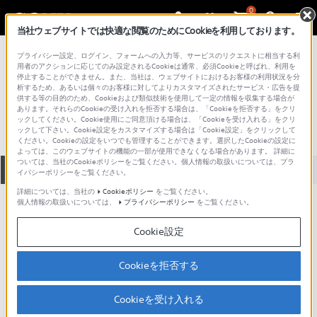
0
当社ウェブサイトでは快適な閲覧のためにCookieを利用しております。
総合サポート・お問い合わせ
プライバシー設定、ログイン、フォームへの入力等、サービスのリクエストに相当する利
プロフェッショナル／業務用
用者のアクションに応じてのみ設定されるCookieは通常、必須Cookieと呼ばれ、利用を
停止することができません。また、当社は、ウェブサイトにおけるお客様の利用状況を分
BK-500
析するため、あるいは個々のお客様に対してよりカスタマイズされたサービス・広告を提
供する等の目的のため、Cookieおよび類似技術を使用して一定の情報を収集する場合が
あります。それらのCookieの受け入れを拒否する場合は、「Cookieを拒否する」をクリ
ックしてください。Cookie使用にご同意頂ける場合は、「Cookieを受け入れる」をクリ
ックして下さい。Cookie設定をカスタマイズする場合は「Cookie設定」をクリックして
ください。Cookieの設定をいつでも管理することができます。選択したCookieの設定に
よっては、このウェブサイトの機能の一部が使用できなくなる場合があります。 詳細に
ついては、当社のCookieポリシーをご覧ください。個人情報の取扱いについては、プラ
全て
ダウンロード
取扱説明書
Q&A
イバシーポリシーをご覧ください。
詳細については、当社の
Cookieポリシー
をご覧ください。
個人情報の取扱いについては、
プライバシーポリシー
をご覧ください。
ダウンロード
Cookie設定
現在、本ページで提供されているアップデート情報はありませ
ん。
Cookieを拒否する
Cookieを受け入れる