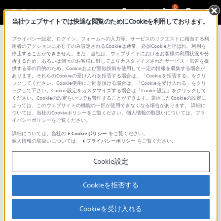
0
当社ウェブサイトでは快適な閲覧のためにCookieを利用しております。
プライバシー設定、ログイン、フォームへの入力等、サービスのリクエストに相当する利
用者のアクションに応じてのみ設定されるCookieは通常、必須Cookieと呼ばれ、利用を
動画でサポート
停止することができません。また、当社は、ウェブサイトにおけるお客様の利用状況を分
析するため、あるいは個々のお客様に対してよりカスタマイズされたサービス・広告を提
供する等の目的のため、Cookieおよび類似技術を使用して一定の情報を収集する場合が
あります。それらのCookieの受け入れを拒否する場合は、「Cookieを拒否する」をクリ
ックしてください。Cookie使用にご同意頂ける場合は、「Cookieを受け入れる」をクリ
使い方やトラブルの解決方法を動画でわかりやすくご
ックして下さい。Cookie設定をカスタマイズする場合は「Cookie設定」をクリックして
紹介しています。
ください。Cookieの設定をいつでも管理することができます。選択したCookieの設定に
よっては、このウェブサイトの機能の一部が使用できなくなる場合があります。 詳細に
動画の閲覧は、以下の「Sony - Support JP」の公式
ついては、当社のCookieポリシーをご覧ください。個人情報の取扱いについては、プラ
イバシーポリシーをご覧ください。
チャンネルのページよりご覧いただけます。
詳細については、当社の
Cookieポリシー
をご覧ください。
個人情報の取扱いについては、
プライバシーポリシー
をご覧ください。
ご利用の際には、ソーシャルメディア利用規約のご確
認をお願いいたします。
Cookie設定
ソニーグループ株式会社 ソーシャルメディア利用規
約
Cookieを拒否する
Cookieを受け入れる
Sony - Support JPの公式チャンネル