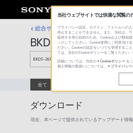
当社ウェブサイトでは快適な閲覧のため
総合サポート・お問い合わせ
プライバシー設定、ログイン、フォームへの入力
プロフェッシ
停止することができません。また、当社は、ウ
提供する等の目的のため、Cookieおよび類似
BKDS-2611
ックしてください。Cookie使用にご同意頂ける
ださい。Cookieの設定をいつでも管理するこ
ては、当社のCookieポリシーをご覧くださ
BKDS-2611
詳細については、当社の
Cookieポリシー
をご
個人情報の取扱いについては、
プライバシー
全て
ダウンロード
取扱説明書
ダウンロード
現在、本ページで提供されているアップデート情報