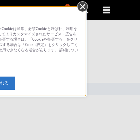
0
新規登録
るともっと便利に
kieは通常、必須Cookieと呼ばれ、利用を
してよりカスタマイズされたサービス・広告を
否する場合は、「Cookieを拒否する」をクリ
ズする場合は「Cookie設定」をクリックしてく
が使用できなくなる場合があります。 詳細につい
索
入れる