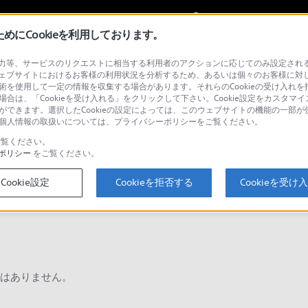
My Sonyに
サインイン
サインインす
にCookieを利用しております。
等、サービスのリクエストに相当する利用者のアクションに応じてのみ設定されるCoo
ョナル／業務用
ェブサイトにおけるお客様の利用状況を分析するため、あるいは個々のお客様に対
技術を使用して一定の情報を収集する場合があります。それらのCookieの受け入れを拒
場合は、「Cookieを受け入れる」をクリックして下さい。Cookie設定をカスタマイ
とができます。選択したCookieの設定によっては、このウェブサイトの機能の一部
い。個人情報の取扱いについては、プライバシーポリシーをご覧ください。
検
覧ください。
ポリシー
をご覧ください。
Cookie設定
Cookieを拒否する
Cookieを受け
Q&A
はありません。