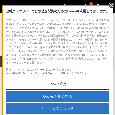
0
当社ウェブサイトでは快適な閲覧のためにCookieを利用しております。
総合サポート・お問い合わせ
プライバシー設定、ログイン、フォームへの入力等、サービスのリクエストに相当する利
プロフェッショナル／業務用
用者のアクションに応じてのみ設定されるCookieは通常、必須Cookieと呼ばれ、利用を
停止することができません。また、当社は、ウェブサイトにおけるお客様の利用状況を分
BKM-202FN
析するため、あるいは個々のお客様に対してよりカスタマイズされたサービス・広告を提
供する等の目的のため、Cookieおよび類似技術を使用して一定の情報を収集する場合が
あります。それらのCookieの受け入れを拒否する場合は、「Cookieを拒否する」をクリ
ックしてください。Cookie使用にご同意頂ける場合は、「Cookieを受け入れる」をクリ
ックして下さい。Cookie設定をカスタマイズする場合は「Cookie設定」をクリックして
ください。Cookieの設定をいつでも管理することができます。選択したCookieの設定に
よっては、このウェブサイトの機能の一部が使用できなくなる場合があります。 詳細に
ついては、当社のCookieポリシーをご覧ください。個人情報の取扱いについては、プラ
全て
ダウンロード
取扱説明書
Q&A
イバシーポリシーをご覧ください。
詳細については、当社の
Cookieポリシー
をご覧ください。
個人情報の取扱いについては、
プライバシーポリシー
をご覧ください。
製品に関する重要なお知らせ
お知らせ
Cookie設定
製品に関する重要なお知らせ
Cookieを拒否する
重要なお知らせ一覧
Cookieを受け入れる