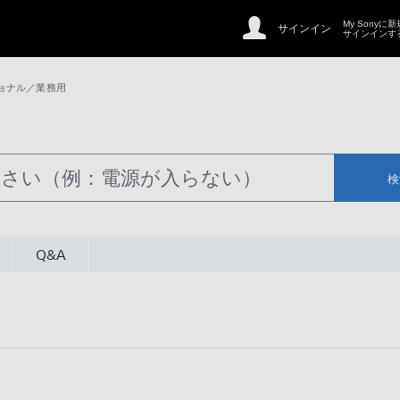
My Sonyに
サインイン
サインインす
ョナル／業務用
検
Q&A