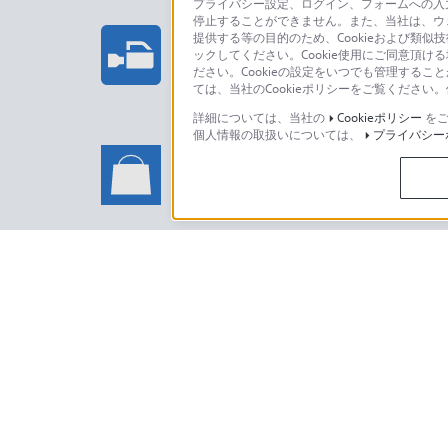
プライバシー設定、ログイン、フォームへの入力
停止することができません。また、当社は、ウ
プロフェッショナル/業務用製
提供する等の目的のため、Cookieおよび類似
ックしてください。Cookie使用にご同意頂ける
法人のお客様はこちら
ださい。Cookieの設定をいつでも管理するこ
ては、当社のCookieポリシーをご覧くださ
詳細については、当社の
Cookieポリシー
をご
個人情報の取扱いについては、
プライバシー
ソニーストアでのお買い物に関
い合わせ
ソニーストアのご利用方法・サービ
日本