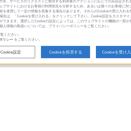
等、サービスのリクエストに相当する利用者のアクションに応じてのみ設定されるCoo
ェブサイトにおけるお客様の利用状況を分析するため、あるいは個々のお客様に対
品に関するお問い合わせ
製品に関する
技術を使用して一定の情報を収集する場合があります。それらのCookieの受け入れを拒
場合は、「Cookieを受け入れる」をクリックして下さい。Cookie設定をカスタマイ
個人のお客様は
とができます。選択したCookieの設定によっては、このウェブサイトの機能の一部
い。個人情報の取扱いについては、プライバシーポリシーをご覧ください。
覧ください。
ポリシー
をご覧ください。
するご利用ガイド・お問
海外仕様製品
オーバーシーズ
Cookie設定
Cookieを拒否する
Cookieを受け
スに関してのご案内はこちら
セキュリティ・ブラウザ環境
ソニーストアでのお買い物にあたって
会社情報
採用情報
特約店のご案内