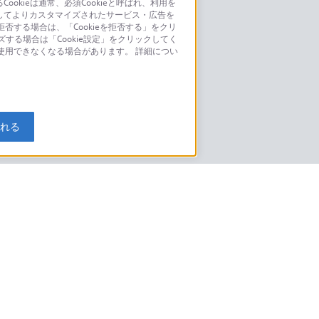
kieは通常、必須Cookieと呼ばれ、利用を
してよりカスタマイズされたサービス・広告を
お問い合わせ
否する場合は、「Cookieを拒否する」をクリ
ズする場合は「Cookie設定」をクリックしてく
こちら
が使用できなくなる場合があります。 詳細につい
モデルに関してのご案内はこちら
入れる
特定商取引法に基づく表記
ご利用ガイド
規約
ニュースリリース
環境情報
My Sony 利用規約