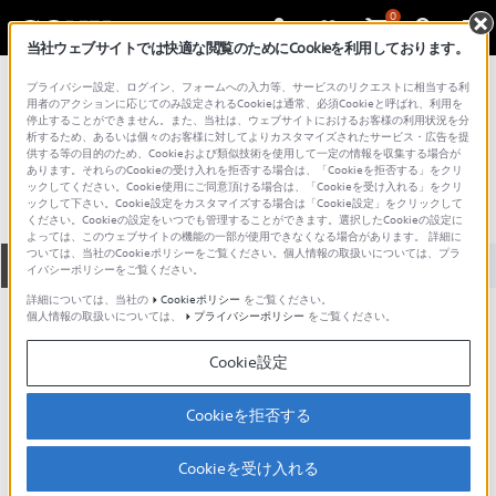
0
当社ウェブサイトでは快適な閲覧のためにCookieを利用しております。
総合サポート・お問い合わせ
プライバシー設定、ログイン、フォームへの入力等、サービスのリクエストに相当する利
プロフェッショナル／業務用
用者のアクションに応じてのみ設定されるCookieは通常、必須Cookieと呼ばれ、利用を
停止することができません。また、当社は、ウェブサイトにおけるお客様の利用状況を分
BKSR-102
析するため、あるいは個々のお客様に対してよりカスタマイズされたサービス・広告を提
供する等の目的のため、Cookieおよび類似技術を使用して一定の情報を収集する場合が
あります。それらのCookieの受け入れを拒否する場合は、「Cookieを拒否する」をクリ
ックしてください。Cookie使用にご同意頂ける場合は、「Cookieを受け入れる」をクリ
ックして下さい。Cookie設定をカスタマイズする場合は「Cookie設定」をクリックして
ください。Cookieの設定をいつでも管理することができます。選択したCookieの設定に
よっては、このウェブサイトの機能の一部が使用できなくなる場合があります。 詳細に
ついては、当社のCookieポリシーをご覧ください。個人情報の取扱いについては、プラ
全て
ダウンロード
取扱説明書
Q&A
イバシーポリシーをご覧ください。
詳細については、当社の
Cookieポリシー
をご覧ください。
個人情報の取扱いについては、
プライバシーポリシー
をご覧ください。
ダウンロード
Cookie設定
:
アップデート情報
Cookieを拒否する
Cookieを受け入れる