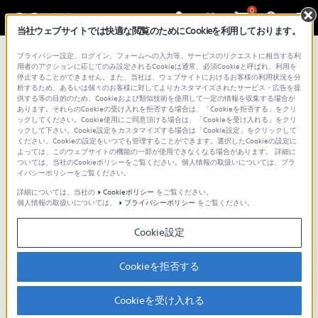
0
当社ウェブサイトでは快適な閲覧のためにCookieを利用しております。
プライバシー設定、ログイン、フォームへの入力等、サービスのリクエストに相当する利
用者のアクションに応じてのみ設定されるCookieは通常、必須Cookieと呼ばれ、利用を
動画でサポート
停止することができません。また、当社は、ウェブサイトにおけるお客様の利用状況を分
析するため、あるいは個々のお客様に対してよりカスタマイズされたサービス・広告を提
供する等の目的のため、Cookieおよび類似技術を使用して一定の情報を収集する場合が
あります。それらのCookieの受け入れを拒否する場合は、「Cookieを拒否する」をクリ
ックしてください。Cookie使用にご同意頂ける場合は、「Cookieを受け入れる」をクリ
使い方やトラブルの解決方法を動画でわかりやすくご
ックして下さい。Cookie設定をカスタマイズする場合は「Cookie設定」をクリックして
紹介しています。
ください。Cookieの設定をいつでも管理することができます。選択したCookieの設定に
よっては、このウェブサイトの機能の一部が使用できなくなる場合があります。 詳細に
動画の閲覧は、以下の「Sony - Support JP」の公式
ついては、当社のCookieポリシーをご覧ください。個人情報の取扱いについては、プラ
イバシーポリシーをご覧ください。
チャンネルのページよりご覧いただけます。
詳細については、当社の
Cookieポリシー
をご覧ください。
個人情報の取扱いについては、
プライバシーポリシー
をご覧ください。
ご利用の際には、ソーシャルメディア利用規約のご確
認をお願いいたします。
Cookie設定
ソニーグループ株式会社 ソーシャルメディア利用規
約
Cookieを拒否する
Cookieを受け入れる
Sony - Support JPの公式チャンネル