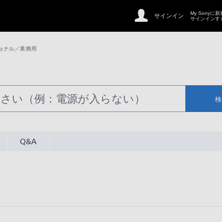
My Sonyに
サインイン
サインインす
ョナル／業務用
検
Q&A