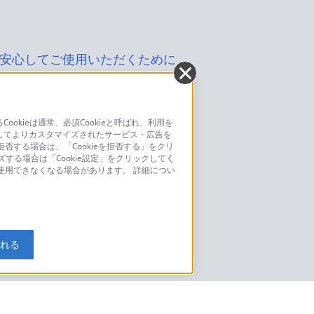
安心してご使用いただくために
kieは通常、必須Cookieと呼ばれ、利用を
してよりカスタマイズされたサービス・広告を
お問い合わせ
否する場合は、「Cookieを拒否する」をクリ
ズする場合は「Cookie設定」をクリックしてく
こちら
が使用できなくなる場合があります。 詳細につい
モデルに関してのご案内はこちら
入れる