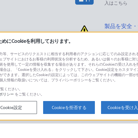
入はこちら
製品を安全・
にCookieを利用しております。
等、サービスのリクエストに相当する利用者のアクションに応じてのみ設定されるCoo
ェブサイトにおけるお客様の利用状況を分析するため、あるいは個々のお客様に対
品に関するお問い合わせ
製品に関する
技術を使用して一定の情報を収集する場合があります。それらのCookieの受け入れを拒
場合は、「Cookieを受け入れる」をクリックして下さい。Cookie設定をカスタマイ
個人のお客様は
とができます。選択したCookieの設定によっては、このウェブサイトの機能の一部
い。個人情報の取扱いについては、プライバシーポリシーをご覧ください。
覧ください。
ポリシー
をご覧ください。
するご利用ガイド・お問
海外仕様製品
オーバーシーズ
Cookie設定
Cookieを拒否する
Cookieを受け
スに関してのご案内はこちら