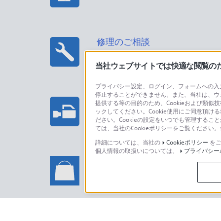
修理のご相談
当社ウェブサイトでは快適な閲覧のため
プライバシー設定、ログイン、フォームへの入力
停止することができません。また、当社は、ウ
プロフェッショナル/業務用製
提供する等の目的のため、Cookieおよび類似
ックしてください。Cookie使用にご同意頂ける
法人のお客様はこちら
ださい。Cookieの設定をいつでも管理するこ
ては、当社のCookieポリシーをご覧くださ
詳細については、当社の
Cookieポリシー
をご
個人情報の取扱いについては、
プライバシー
ソニーストアでのお買い物に関
い合わせ
ソニーストアのご利用方法・サービ