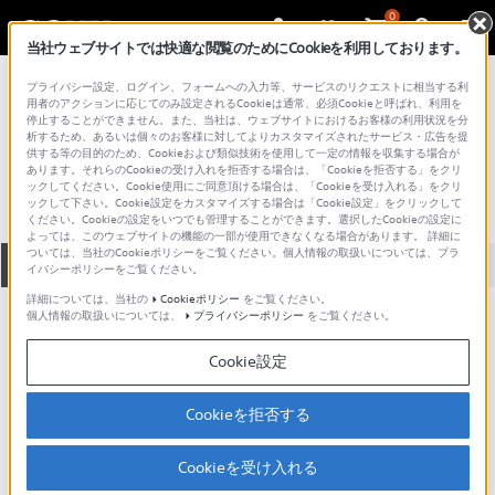
0
当社ウェブサイトでは快適な閲覧のためにCookieを利用しております。
総合サポート・お問い合わせ
プライバシー設定、ログイン、フォームへの入力等、サービスのリクエストに相当する利
プロフェッショナル／業務用
用者のアクションに応じてのみ設定されるCookieは通常、必須Cookieと呼ばれ、利用を
停止することができません。また、当社は、ウェブサイトにおけるお客様の利用状況を分
BVH-2830
析するため、あるいは個々のお客様に対してよりカスタマイズされたサービス・広告を提
供する等の目的のため、Cookieおよび類似技術を使用して一定の情報を収集する場合が
あります。それらのCookieの受け入れを拒否する場合は、「Cookieを拒否する」をクリ
ックしてください。Cookie使用にご同意頂ける場合は、「Cookieを受け入れる」をクリ
ックして下さい。Cookie設定をカスタマイズする場合は「Cookie設定」をクリックして
ください。Cookieの設定をいつでも管理することができます。選択したCookieの設定に
よっては、このウェブサイトの機能の一部が使用できなくなる場合があります。 詳細に
ついては、当社のCookieポリシーをご覧ください。個人情報の取扱いについては、プラ
全て
ダウンロード
取扱説明書
Q&A
イバシーポリシーをご覧ください。
詳細については、当社の
Cookieポリシー
をご覧ください。
個人情報の取扱いについては、
プライバシーポリシー
をご覧ください。
ダウンロード
Cookie設定
現在、本ページで提供されているアップデート情報はありませ
ん。
Cookieを拒否する
Cookieを受け入れる