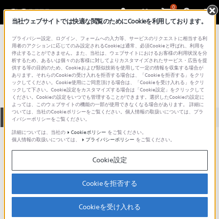
0
当社ウェブサイトでは快適な閲覧のためにCookieを利用しております。
総合サポート・お問い合わせ
プライバシー設定、ログイン、フォームへの入力等、サービスのリクエストに相当する利
プロフェッショナル／業務用
用者のアクションに応じてのみ設定されるCookieは通常、必須Cookieと呼ばれ、利用を
停止することができません。また、当社は、ウェブサイトにおけるお客様の利用状況を分
BZS-7530X/01
析するため、あるいは個々のお客様に対してよりカスタマイズされたサービス・広告を提
供する等の目的のため、Cookieおよび類似技術を使用して一定の情報を収集する場合が
あります。それらのCookieの受け入れを拒否する場合は、「Cookieを拒否する」をクリ
ックしてください。Cookie使用にご同意頂ける場合は、「Cookieを受け入れる」をクリ
ックして下さい。Cookie設定をカスタマイズする場合は「Cookie設定」をクリックして
ください。Cookieの設定をいつでも管理することができます。選択したCookieの設定に
よっては、このウェブサイトの機能の一部が使用できなくなる場合があります。 詳細に
ついては、当社のCookieポリシーをご覧ください。個人情報の取扱いについては、プラ
全て
ダウンロード
取扱説明書
Q&A
イバシーポリシーをご覧ください。
詳細については、当社の
Cookieポリシー
をご覧ください。
個人情報の取扱いについては、
プライバシーポリシー
をご覧ください。
ダウンロード
Cookie設定
:
アップデート情報
Cookieを拒否する
Cookieを受け入れる