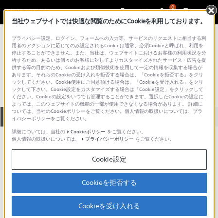
0
当社ウェブサイトでは快適な閲覧のためにCookieを利用しております。
総合サポート・お問い合わせ
プライバシー設定、ログイン、フォームへの入力等、サービスのリクエストに相当する利
プロフェッショナル／業務用
用者のアクションに応じてのみ設定されるCookieは通常、必須Cookieと呼ばれ、利用を
停止することができません。また、当社は、ウェブサイトにおけるお客様の利用状況を分
BZS-7540X
析するため、あるいは個々のお客様に対してよりカスタマイズされたサービス・広告を提
供する等の目的のため、Cookieおよび類似技術を使用して一定の情報を収集する場合が
あります。それらのCookieの受け入れを拒否する場合は、「Cookieを拒否する」をクリ
ックしてください。Cookie使用にご同意頂ける場合は、「Cookieを受け入れる」をクリ
ックして下さい。Cookie設定をカスタマイズする場合は「Cookie設定」をクリックして
ください。Cookieの設定をいつでも管理することができます。選択したCookieの設定に
よっては、このウェブサイトの機能の一部が使用できなくなる場合があります。 詳細に
ついては、当社のCookieポリシーをご覧ください。個人情報の取扱いについては、プラ
全て
ダウンロード
取扱説明書
Q&A
イバシーポリシーをご覧ください。
詳細については、当社の
Cookieポリシー
をご覧ください。
個人情報の取扱いについては、
プライバシーポリシー
をご覧ください。
ダウンロード
Cookie設定
:
アップデート情報
Cookieを拒否する
Cookieを受け入れる