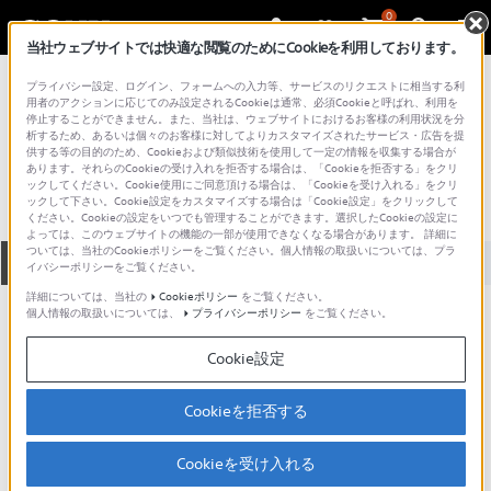
0
当社ウェブサイトでは快適な閲覧のためにCookieを利用しております。
総合サポート・お問い合わせ
プライバシー設定、ログイン、フォームへの入力等、サービスのリクエストに相当する利
プロフェッショナル／業務用
用者のアクションに応じてのみ設定されるCookieは通常、必須Cookieと呼ばれ、利用を
停止することができません。また、当社は、ウェブサイトにおけるお客様の利用状況を分
CAC-11
析するため、あるいは個々のお客様に対してよりカスタマイズされたサービス・広告を提
供する等の目的のため、Cookieおよび類似技術を使用して一定の情報を収集する場合が
あります。それらのCookieの受け入れを拒否する場合は、「Cookieを拒否する」をクリ
ックしてください。Cookie使用にご同意頂ける場合は、「Cookieを受け入れる」をクリ
ックして下さい。Cookie設定をカスタマイズする場合は「Cookie設定」をクリックして
ください。Cookieの設定をいつでも管理することができます。選択したCookieの設定に
よっては、このウェブサイトの機能の一部が使用できなくなる場合があります。 詳細に
ついては、当社のCookieポリシーをご覧ください。個人情報の取扱いについては、プラ
全て
ダウンロード
取扱説明書
Q&A
イバシーポリシーをご覧ください。
詳細については、当社の
Cookieポリシー
をご覧ください。
個人情報の取扱いについては、
プライバシーポリシー
をご覧ください。
ダウンロード
Cookie設定
現在、本ページで提供されているアップデート情報はありませ
ん。
Cookieを拒否する
Cookieを受け入れる