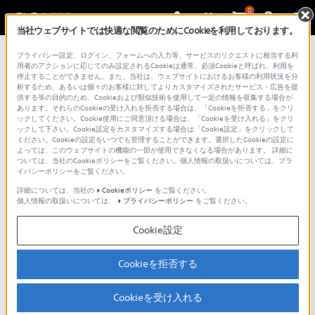
0
当社ウェブサイトでは快適な閲覧のためにCookieを利用しております。
プライバシー設定、ログイン、フォームへの入力等、サービスのリクエストに相当する利
用者のアクションに応じてのみ設定されるCookieは通常、必須Cookieと呼ばれ、利用を
取扱説明書
停止することができません。また、当社は、ウェブサイトにおけるお客様の利用状況を分
析するため、あるいは個々のお客様に対してよりカスタマイズされたサービス・広告を提
供する等の目的のため、Cookieおよび類似技術を使用して一定の情報を収集する場合が
あります。それらのCookieの受け入れを拒否する場合は、「Cookieを拒否する」をクリ
ックしてください。Cookie使用にご同意頂ける場合は、「Cookieを受け入れる」をクリ
ックして下さい。Cookie設定をカスタマイズする場合は「Cookie設定」をクリックして
ソニー製品取扱説明書ダウンロードサービス利用
ください。Cookieの設定をいつでも管理することができます。選択したCookieの設定に
よっては、このウェブサイトの機能の一部が使用できなくなる場合があります。 詳細に
上のご注意
ついては、当社のCookieポリシーをご覧ください。個人情報の取扱いについては、プラ
イバシーポリシーをご覧ください。
各製品の取扱説明書をダウンロードしてご覧いた
詳細については、当社の
Cookieポリシー
をご覧ください。
だけます。注意事項をご確認の上、ご利用くださ
個人情報の取扱いについては、
プライバシーポリシー
をご覧ください。
い。
Cookie設定
本サービスは、ソニー製品の取扱説明書、付属
Cookieを拒否する
印刷物等のすべてを網羅するものではありませ
ん。
Cookieを受け入れる
取扱説明書等の内容は、製品の仕様変更などで