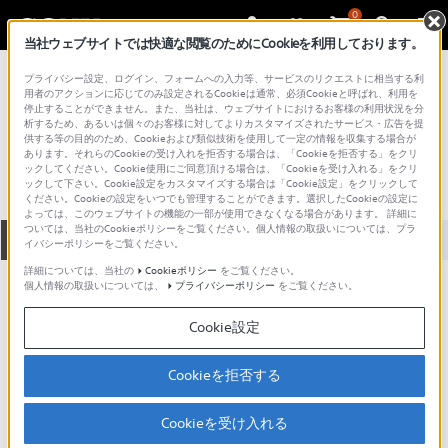
0
当社ウェブサイトでは快適な閲覧のためにCookieを利用しております。
総合サポート・お問い合わせ
プライバシー設定、ログイン、フォームへの入力等、サービスのリクエストに相当する利
プロフェッショナル／業務用
用者のアクションに応じてのみ設定されるCookieは通常、必須Cookieと呼ばれ、利用を
停止することができません。また、当社は、ウェブサイトにおけるお客様の利用状況を分
CCQ-10BRS
析するため、あるいは個々のお客様に対してよりカスタマイズされたサービス・広告を提
供する等の目的のため、Cookieおよび類似技術を使用して一定の情報を収集する場合が
あります。それらのCookieの受け入れを拒否する場合は、「Cookieを拒否する」をクリ
ックしてください。Cookie使用にご同意頂ける場合は、「Cookieを受け入れる」をクリ
ックして下さい。Cookie設定をカスタマイズする場合は「Cookie設定」をクリックして
ください。Cookieの設定をいつでも管理することができます。選択したCookieの設定に
よっては、このウェブサイトの機能の一部が使用できなくなる場合があります。 詳細に
ついては、当社のCookieポリシーをご覧ください。個人情報の取扱いについては、プラ
全て
ダウンロード
取扱説明書
Q&A
イバシーポリシーをご覧ください。
詳細については、当社の
Cookieポリシー
をご覧ください。
個人情報の取扱いについては、
プライバシーポリシー
をご覧ください。
ダウンロード
Cookie設定
現在、本ページで提供されているアップデート情報はありませ
ん。
Cookieを拒否する
Cookieを受け入れる