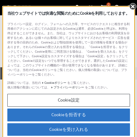
0
当社ウェブサイトでは快適な閲覧のためにCookieを利用しております。
総合サポート・お問い合わせ
プライバシー設定、ログイン、フォームへの入力等、サービスのリクエストに相当する利
プロフェッショナル／業務用
用者のアクションに応じてのみ設定されるCookieは通常、必須Cookieと呼ばれ、利用を
停止することができません。また、当社は、ウェブサイトにおけるお客様の利用状況を分
CCU-200
析するため、あるいは個々のお客様に対してよりカスタマイズされたサービス・広告を提
供する等の目的のため、Cookieおよび類似技術を使用して一定の情報を収集する場合が
あります。それらのCookieの受け入れを拒否する場合は、「Cookieを拒否する」をクリ
ックしてください。Cookie使用にご同意頂ける場合は、「Cookieを受け入れる」をクリ
ックして下さい。Cookie設定をカスタマイズする場合は「Cookie設定」をクリックして
ください。Cookieの設定をいつでも管理することができます。選択したCookieの設定に
よっては、このウェブサイトの機能の一部が使用できなくなる場合があります。 詳細に
ついては、当社のCookieポリシーをご覧ください。個人情報の取扱いについては、プラ
全て
ダウンロード
取扱説明書
Q&A
イバシーポリシーをご覧ください。
詳細については、当社の
Cookieポリシー
をご覧ください。
個人情報の取扱いについては、
プライバシーポリシー
をご覧ください。
ダウンロード
Cookie設定
現在、本ページで提供されているアップデート情報はありませ
ん。
Cookieを拒否する
Cookieを受け入れる