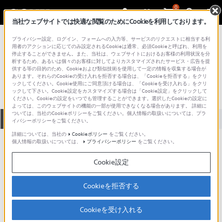
0
当社ウェブサイトでは快適な閲覧のためにCookieを利用しております。
総合サポート・お問い合わせ
プライバシー設定、ログイン、フォームへの入力等、サービスのリクエストに相当する利
プロフェッショナル／業務用
用者のアクションに応じてのみ設定されるCookieは通常、必須Cookieと呼ばれ、利用を
停止することができません。また、当社は、ウェブサイトにおけるお客様の利用状況を分
CCY-25
析するため、あるいは個々のお客様に対してよりカスタマイズされたサービス・広告を提
供する等の目的のため、Cookieおよび類似技術を使用して一定の情報を収集する場合が
あります。それらのCookieの受け入れを拒否する場合は、「Cookieを拒否する」をクリ
ックしてください。Cookie使用にご同意頂ける場合は、「Cookieを受け入れる」をクリ
ックして下さい。Cookie設定をカスタマイズする場合は「Cookie設定」をクリックして
ください。Cookieの設定をいつでも管理することができます。選択したCookieの設定に
よっては、このウェブサイトの機能の一部が使用できなくなる場合があります。 詳細に
ついては、当社のCookieポリシーをご覧ください。個人情報の取扱いについては、プラ
全て
ダウンロード
取扱説明書
Q&A
イバシーポリシーをご覧ください。
詳細については、当社の
Cookieポリシー
をご覧ください。
個人情報の取扱いについては、
プライバシーポリシー
をご覧ください。
ダウンロード
Cookie設定
現在、本ページで提供されているアップデート情報はありませ
ん。
Cookieを拒否する
Cookieを受け入れる