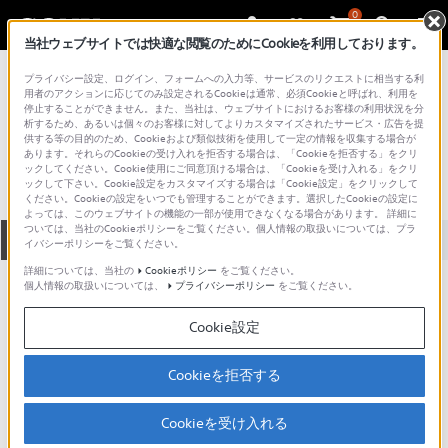
0
当社ウェブサイトでは快適な閲覧のためにCookieを利用しております。
総合サポート・お問い合わせ
プライバシー設定、ログイン、フォームへの入力等、サービスのリクエストに相当する利
プロフェッショナル／業務用
用者のアクションに応じてのみ設定されるCookieは通常、必須Cookieと呼ばれ、利用を
停止することができません。また、当社は、ウェブサイトにおけるお客様の利用状況を分
CH-1100S
析するため、あるいは個々のお客様に対してよりカスタマイズされたサービス・広告を提
供する等の目的のため、Cookieおよび類似技術を使用して一定の情報を収集する場合が
あります。それらのCookieの受け入れを拒否する場合は、「Cookieを拒否する」をクリ
ックしてください。Cookie使用にご同意頂ける場合は、「Cookieを受け入れる」をクリ
ックして下さい。Cookie設定をカスタマイズする場合は「Cookie設定」をクリックして
ください。Cookieの設定をいつでも管理することができます。選択したCookieの設定に
よっては、このウェブサイトの機能の一部が使用できなくなる場合があります。 詳細に
ついては、当社のCookieポリシーをご覧ください。個人情報の取扱いについては、プラ
全て
ダウンロード
取扱説明書
Q&A
イバシーポリシーをご覧ください。
詳細については、当社の
Cookieポリシー
をご覧ください。
個人情報の取扱いについては、
プライバシーポリシー
をご覧ください。
ダウンロード
Cookie設定
現在、本ページで提供されているアップデート情報はありませ
ん。
Cookieを拒否する
Cookieを受け入れる