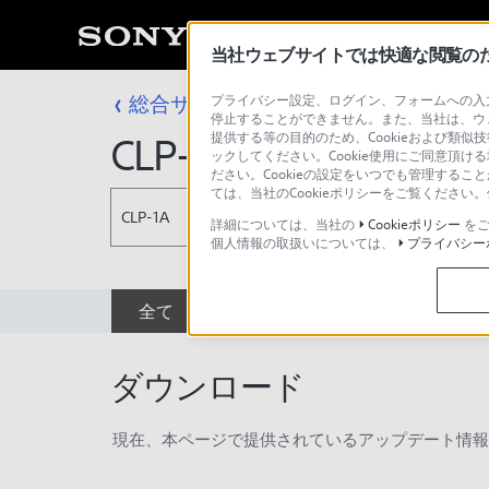
当社ウェブサイトでは快適な閲覧のため
総合サポート・お問い合わせ
プライバシー設定、ログイン、フォームへの入力
プロフェッシ
停止することができません。また、当社は、ウ
提供する等の目的のため、Cookieおよび類似
CLP-1A
ックしてください。Cookie使用にご同意頂ける
ださい。Cookieの設定をいつでも管理するこ
ては、当社のCookieポリシーをご覧くださ
CLP-1A
詳細については、当社の
Cookieポリシー
をご
個人情報の取扱いについては、
プライバシー
全て
ダウンロード
取扱説明書
ダウンロード
現在、本ページで提供されているアップデート情報