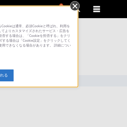
0
新規登録
るともっと便利に
kieは通常、必須Cookieと呼ばれ、利用を
してよりカスタマイズされたサービス・広告を
否する場合は、「Cookieを拒否する」をクリ
ズする場合は「Cookie設定」をクリックしてく
が使用できなくなる場合があります。 詳細につい
索
入れる