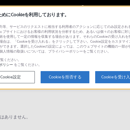
My Sonyに
サインイン
サインインす
にCookieを利用しております。
等、サービスのリクエストに相当する利用者のアクションに応じてのみ設定されるCoo
ョナル／業務用
ェブサイトにおけるお客様の利用状況を分析するため、あるいは個々のお客様に対
技術を使用して一定の情報を収集する場合があります。それらのCookieの受け入れを拒
場合は、「Cookieを受け入れる」をクリックして下さい。Cookie設定をカスタマイ
とができます。選択したCookieの設定によっては、このウェブサイトの機能の一部
い。個人情報の取扱いについては、プライバシーポリシーをご覧ください。
検
覧ください。
ポリシー
をご覧ください。
Cookie設定
Cookieを拒否する
Cookieを受け
Q&A
はありません。