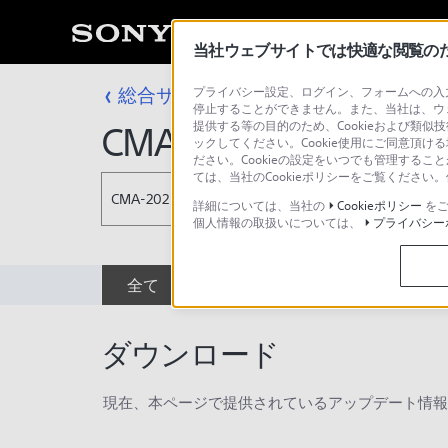
当社ウェブサイトでは快適な閲覧のため
総合サポート・お問い合わせ
プライバシー設定、ログイン、フォームへの入力
プロフェッシ
停止することができません。また、当社は、ウ
提供する等の目的のため、Cookieおよび類似
CMA-202
ックしてください。Cookie使用にご同意頂ける
ださい。Cookieの設定をいつでも管理するこ
ては、当社のCookieポリシーをご覧くださ
CMA-202
詳細については、当社の
Cookieポリシー
をご
個人情報の取扱いについては、
プライバシー
全て
ダウンロード
取扱説明書
ダウンロード
現在、本ページで提供されているアップデート情報