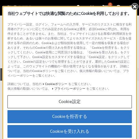
0
当社ウェブサイトでは快適な閲覧のためにCookieを利用しております。
総合サポート・お問い合わせ
プライバシー設定、ログイン、フォームへの入力等、サービスのリクエストに相当する利
プロフェッショナル／業務用
用者のアクションに応じてのみ設定されるCookieは通常、必須Cookieと呼ばれ、利用を
停止することができません。また、当社は、ウェブサイトにおけるお客様の利用状況を分
DABK-3101
析するため、あるいは個々のお客様に対してよりカスタマイズされたサービス・広告を提
供する等の目的のため、Cookieおよび類似技術を使用して一定の情報を収集する場合が
あります。それらのCookieの受け入れを拒否する場合は、「Cookieを拒否する」をクリ
ックしてください。Cookie使用にご同意頂ける場合は、「Cookieを受け入れる」をクリ
ックして下さい。Cookie設定をカスタマイズする場合は「Cookie設定」をクリックして
ください。Cookieの設定をいつでも管理することができます。選択したCookieの設定に
よっては、このウェブサイトの機能の一部が使用できなくなる場合があります。 詳細に
ついては、当社のCookieポリシーをご覧ください。個人情報の取扱いについては、プラ
全て
ダウンロード
取扱説明書
Q&A
イバシーポリシーをご覧ください。
詳細については、当社の
Cookieポリシー
をご覧ください。
個人情報の取扱いについては、
プライバシーポリシー
をご覧ください。
ダウンロード
Cookie設定
現在、本ページで提供されているアップデート情報はありませ
ん。
Cookieを拒否する
Cookieを受け入れる