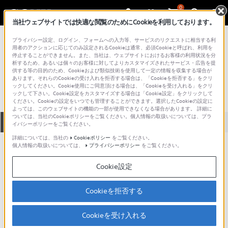
0
当社ウェブサイトでは快適な閲覧のためにCookieを利用しております。
総合サポート・お問い合わせ
プライバシー設定、ログイン、フォームへの入力等、サービスのリクエストに相当する利
プロフェッショナル／業務用
用者のアクションに応じてのみ設定されるCookieは通常、必須Cookieと呼ばれ、利用を
停止することができません。また、当社は、ウェブサイトにおけるお客様の利用状況を分
DFC-1800N
析するため、あるいは個々のお客様に対してよりカスタマイズされたサービス・広告を提
供する等の目的のため、Cookieおよび類似技術を使用して一定の情報を収集する場合が
あります。それらのCookieの受け入れを拒否する場合は、「Cookieを拒否する」をクリ
ックしてください。Cookie使用にご同意頂ける場合は、「Cookieを受け入れる」をクリ
ックして下さい。Cookie設定をカスタマイズする場合は「Cookie設定」をクリックして
ください。Cookieの設定をいつでも管理することができます。選択したCookieの設定に
よっては、このウェブサイトの機能の一部が使用できなくなる場合があります。 詳細に
ついては、当社のCookieポリシーをご覧ください。個人情報の取扱いについては、プラ
全て
ダウンロード
取扱説明書
Q&A
イバシーポリシーをご覧ください。
詳細については、当社の
Cookieポリシー
をご覧ください。
個人情報の取扱いについては、
プライバシーポリシー
をご覧ください。
ダウンロード
Cookie設定
現在、本ページで提供されているアップデート情報はありませ
ん。
Cookieを拒否する
Cookieを受け入れる