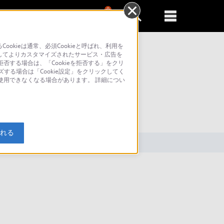
0
新規登録
るともっと便利に
kieは通常、必須Cookieと呼ばれ、利用を
してよりカスタマイズされたサービス・広告を
否する場合は、「Cookieを拒否する」をクリ
ズする場合は「Cookie設定」をクリックしてく
が使用できなくなる場合があります。 詳細につい
索
入れる