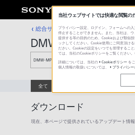
当社ウェブサイトでは快適な閲覧のため
総合サポート・お問い合わせ
プライバシー設定、ログイン、フォームへの入力
プロフェッシ
停止することができません。また、当社は、ウ
提供する等の目的のため、Cookieおよび類似
DMW-MP3YMNT
ックしてください。Cookie使用にご同意頂ける
ださい。Cookieの設定をいつでも管理するこ
ては、当社のCookieポリシーをご覧くださ
DMW-MP3YMNT
詳細については、当社の
Cookieポリシー
をご
個人情報の取扱いについては、
プライバシー
全て
ダウンロード
取扱説明書
ダウンロード
現在、本ページで提供されているアップデート情報