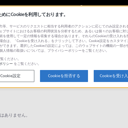
My Sonyに
サインイン
サインインす
にCookieを利用しております。
等、サービスのリクエストに相当する利用者のアクションに応じてのみ設定されるCoo
ョナル／業務用
ェブサイトにおけるお客様の利用状況を分析するため、あるいは個々のお客様に対
技術を使用して一定の情報を収集する場合があります。それらのCookieの受け入れを拒
場合は、「Cookieを受け入れる」をクリックして下さい。Cookie設定をカスタマイ
とができます。選択したCookieの設定によっては、このウェブサイトの機能の一部
い。個人情報の取扱いについては、プライバシーポリシーをご覧ください。
検
覧ください。
ポリシー
をご覧ください。
Cookie設定
Cookieを拒否する
Cookieを受け
Q&A
はありません。