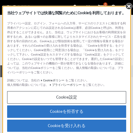
0
当社ウェブサイトでは快適な閲覧のためにCookieを利用しております。
総合サポート・お問い合わせ
プライバシー設定、ログイン、フォームへの入力等、サービスのリクエストに相当する利
プロフェッショナル／業務用
用者のアクションに応じてのみ設定されるCookieは通常、必須Cookieと呼ばれ、利用を
停止することができません。また、当社は、ウェブサイトにおけるお客様の利用状況を分
DSR-11
析するため、あるいは個々のお客様に対してよりカスタマイズされたサービス・広告を提
供する等の目的のため、Cookieおよび類似技術を使用して一定の情報を収集する場合が
あります。それらのCookieの受け入れを拒否する場合は、「Cookieを拒否する」をクリ
ックしてください。Cookie使用にご同意頂ける場合は、「Cookieを受け入れる」をクリ
ックして下さい。Cookie設定をカスタマイズする場合は「Cookie設定」をクリックして
ください。Cookieの設定をいつでも管理することができます。選択したCookieの設定に
よっては、このウェブサイトの機能の一部が使用できなくなる場合があります。 詳細に
ついては、当社のCookieポリシーをご覧ください。個人情報の取扱いについては、プラ
全て
ダウンロード
取扱説明書
Q&A
イバシーポリシーをご覧ください。
詳細については、当社の
Cookieポリシー
をご覧ください。
個人情報の取扱いについては、
プライバシーポリシー
をご覧ください。
ダウンロード
Cookie設定
現在、本ページで提供されているアップデート情報はありませ
ん。
Cookieを拒否する
Cookieを受け入れる