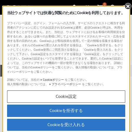
0
当社ウェブサイトでは快適な閲覧のためにCookieを利用しております。
総合サポート・お問い合わせ
プライバシー設定、ログイン、フォームへの入力等、サービスのリクエストに相当する利
プロフェッショナル／業務用
用者のアクションに応じてのみ設定されるCookieは通常、必須Cookieと呼ばれ、利用を
停止することができません。また、当社は、ウェブサイトにおけるお客様の利用状況を分
DVC-500S
析するため、あるいは個々のお客様に対してよりカスタマイズされたサービス・広告を提
供する等の目的のため、Cookieおよび類似技術を使用して一定の情報を収集する場合が
あります。それらのCookieの受け入れを拒否する場合は、「Cookieを拒否する」をクリ
ックしてください。Cookie使用にご同意頂ける場合は、「Cookieを受け入れる」をクリ
ックして下さい。Cookie設定をカスタマイズする場合は「Cookie設定」をクリックして
ください。Cookieの設定をいつでも管理することができます。選択したCookieの設定に
よっては、このウェブサイトの機能の一部が使用できなくなる場合があります。 詳細に
ついては、当社のCookieポリシーをご覧ください。個人情報の取扱いについては、プラ
全て
ダウンロード
取扱説明書
Q&A
イバシーポリシーをご覧ください。
詳細については、当社の
Cookieポリシー
をご覧ください。
個人情報の取扱いについては、
プライバシーポリシー
をご覧ください。
ダウンロード
Cookie設定
現在、本ページで提供されているアップデート情報はありませ
ん。
Cookieを拒否する
Cookieを受け入れる