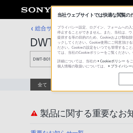
当社ウェブサイトでは快適な閲覧のため
総合サポート・お問い合わせ
プライバシー設定、ログイン、フォームへの入力
プロフェッシ
停止することができません。また、当社は、ウ
提供する等の目的のため、Cookieおよび類似
DWT-B01N/WM
ックしてください。Cookie使用にご同意頂ける
ださい。Cookieの設定をいつでも管理するこ
ては、当社のCookieポリシーをご覧くださ
DWT-B01N/WM
詳細については、当社の
Cookieポリシー
をご
個人情報の取扱いについては、
プライバシー
全て
ダウンロード
取扱説明書
製品に関する重要なお
重要なお知らせ一覧