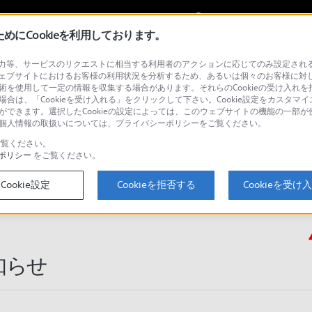
My Sonyに
サインイン
サインインす
にCookieを利用しております。
等、サービスのリクエストに相当する利用者のアクションに応じてのみ設定されるCoo
ョナル／業務用
ェブサイトにおけるお客様の利用状況を分析するため、あるいは個々のお客様に対
技術を使用して一定の情報を収集する場合があります。それらのCookieの受け入れを拒
場合は、「Cookieを受け入れる」をクリックして下さい。Cookie設定をカスタマイ
とができます。選択したCookieの設定によっては、このウェブサイトの機能の一部
い。個人情報の取扱いについては、プライバシーポリシーをご覧ください。
検
覧ください。
ポリシー
をご覧ください。
Cookie設定
Cookieを拒否する
Cookieを受け
Q&A
知らせ