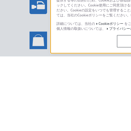
提供する等の目的のため、Cookieおよび類似
ックしてください。Cookie使用にご同意頂ける
法人のお客様はこちら
ださい。Cookieの設定をいつでも管理するこ
ては、当社のCookieポリシーをご覧くださ
詳細については、当社の
Cookieポリシー
をご
個人情報の取扱いについては、
プライバシー
ソニーストアでのお買い物に関
い合わせ
ソニーストアのご利用方法・サービ
日本