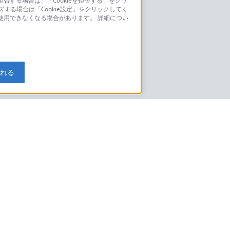
否する場合は、「Cookieを拒否する」をクリ
ズする場合は「Cookie設定」をクリックしてく
こちら
が使用できなくなる場合があります。 詳細につい
モデルに関してのご案内はこちら
入れる
特定商取引法に基づく表記
ご利用ガイド
規約
ニュースリリース
環境情報
My Sony 利用規約