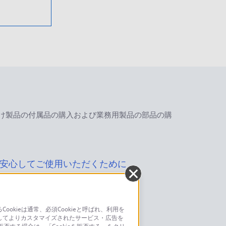
け製品の付属品の購入および業務用製品の部品の購
安心してご使用いただくために
kieは通常、必須Cookieと呼ばれ、利用を
してよりカスタマイズされたサービス・広告を
お問い合わせ