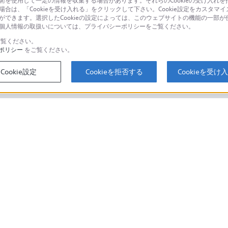
技術を使用して一定の情報を収集する場合があります。それらのCookieの受け入れを拒
場合は、「Cookieを受け入れる」をクリックして下さい。Cookie設定をカスタマイ
個人のお客様は
とができます。選択したCookieの設定によっては、このウェブサイトの機能の一部
い。個人情報の取扱いについては、プライバシーポリシーをご覧ください。
覧ください。
ポリシー
をご覧ください。
するご利用ガイド・お問
海外仕様製品
オーバーシーズ
Cookie設定
Cookieを拒否する
Cookieを受け
スに関してのご案内はこちら
セキュリティ・ブラウザ環境
ソニーストアでのお買い物にあたって
会社情報
採用情報
特約店のご案内