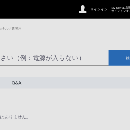
My Sonyに
サインイン
サインインす
ョナル／業務用
検
Q&A
はありません。