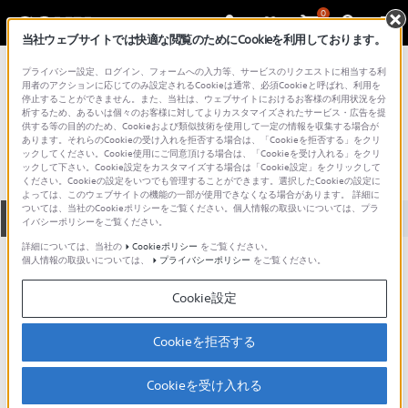
0
当社ウェブサイトでは快適な閲覧のためにCookieを利用しております。
総合サポート・お問い合わせ
プライバシー設定、ログイン、フォームへの入力等、サービスのリクエストに相当する利
プロフェッショナル／業務用
用者のアクションに応じてのみ設定されるCookieは通常、必須Cookieと呼ばれ、利用を
停止することができません。また、当社は、ウェブサイトにおけるお客様の利用状況を分
DXC-537AH
析するため、あるいは個々のお客様に対してよりカスタマイズされたサービス・広告を提
供する等の目的のため、Cookieおよび類似技術を使用して一定の情報を収集する場合が
あります。それらのCookieの受け入れを拒否する場合は、「Cookieを拒否する」をクリ
ックしてください。Cookie使用にご同意頂ける場合は、「Cookieを受け入れる」をクリ
ックして下さい。Cookie設定をカスタマイズする場合は「Cookie設定」をクリックして
ください。Cookieの設定をいつでも管理することができます。選択したCookieの設定に
よっては、このウェブサイトの機能の一部が使用できなくなる場合があります。 詳細に
ついては、当社のCookieポリシーをご覧ください。個人情報の取扱いについては、プラ
全て
ダウンロード
取扱説明書
Q&A
イバシーポリシーをご覧ください。
詳細については、当社の
Cookieポリシー
をご覧ください。
個人情報の取扱いについては、
プライバシーポリシー
をご覧ください。
ダウンロード
Cookie設定
現在、本ページで提供されているアップデート情報はありませ
ん。
Cookieを拒否する
Cookieを受け入れる