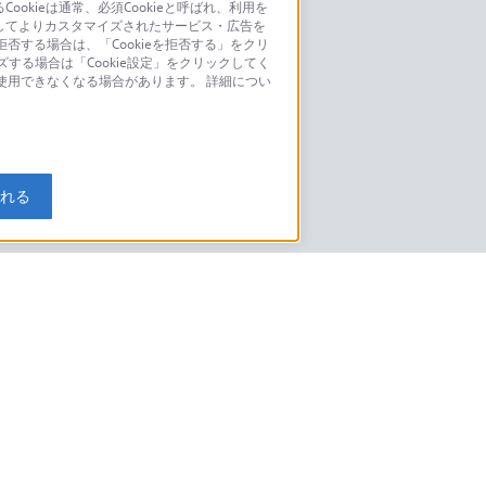
kieは通常、必須Cookieと呼ばれ、利用を
してよりカスタマイズされたサービス・広告を
お問い合わせ
否する場合は、「Cookieを拒否する」をクリ
ズする場合は「Cookie設定」をクリックしてく
こちら
が使用できなくなる場合があります。 詳細につい
モデルに関してのご案内はこちら
入れる
特定商取引法に基づく表記
ご利用ガイド
規約
ニュースリリース
環境情報
My Sony 利用規約