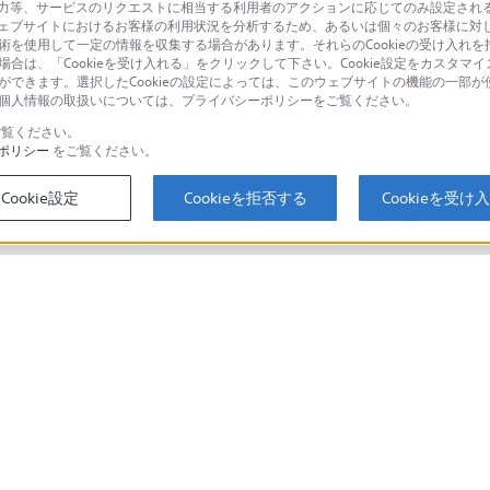
等、サービスのリクエストに相当する利用者のアクションに応じてのみ設定されるCoo
ェブサイトにおけるお客様の利用状況を分析するため、あるいは個々のお客様に対
品に関するお問い合わせ
製品に関する
技術を使用して一定の情報を収集する場合があります。それらのCookieの受け入れを拒
場合は、「Cookieを受け入れる」をクリックして下さい。Cookie設定をカスタマイ
個人のお客様は
とができます。選択したCookieの設定によっては、このウェブサイトの機能の一部
い。個人情報の取扱いについては、プライバシーポリシーをご覧ください。
覧ください。
ポリシー
をご覧ください。
するご利用ガイド・お問
海外仕様製品
オーバーシーズ
Cookie設定
Cookieを拒否する
Cookieを受け
スに関してのご案内はこちら
セキュリティ・ブラウザ環境
ソニーストアでのお買い物にあたって
会社情報
採用情報
特約店のご案内