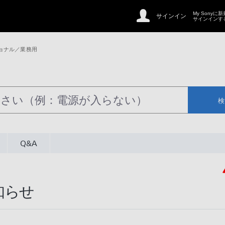
My Sonyに
サインイン
サインインす
ョナル／業務用
検
Q&A
知らせ