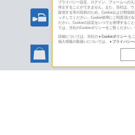
プライバシー設定、ログイン、フォームへの入力
停止することができません。また、当社は、ウ
プロフェッショナル/業務用製
提供する等の目的のため、Cookieおよび類似
ックしてください。Cookie使用にご同意頂ける
法人のお客様はこちら
ださい。Cookieの設定をいつでも管理するこ
ては、当社のCookieポリシーをご覧くださ
詳細については、当社の
Cookieポリシー
をご
個人情報の取扱いについては、
プライバシー
ソニーストアでのお買い物に関
い合わせ
ソニーストアのご利用方法・サービ
日本