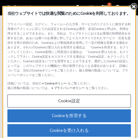
0
当社ウェブサイトでは快適な閲覧のためにCookieを利用しております。
プライバシー設定、ログイン、フォームへの入力等、サービスのリクエストに相当する利
用者のアクションに応じてのみ設定されるCookieは通常、必須Cookieと呼ばれ、利用を
取扱説明書
停止することができません。また、当社は、ウェブサイトにおけるお客様の利用状況を分
析するため、あるいは個々のお客様に対してよりカスタマイズされたサービス・広告を提
供する等の目的のため、Cookieおよび類似技術を使用して一定の情報を収集する場合が
あります。それらのCookieの受け入れを拒否する場合は、「Cookieを拒否する」をクリ
ックしてください。Cookie使用にご同意頂ける場合は、「Cookieを受け入れる」をクリ
ックして下さい。Cookie設定をカスタマイズする場合は「Cookie設定」をクリックして
ソニー製品取扱説明書ダウンロードサービス利用
ください。Cookieの設定をいつでも管理することができます。選択したCookieの設定に
よっては、このウェブサイトの機能の一部が使用できなくなる場合があります。 詳細に
上のご注意
ついては、当社のCookieポリシーをご覧ください。個人情報の取扱いについては、プラ
イバシーポリシーをご覧ください。
各製品の取扱説明書をダウンロードしてご覧いた
詳細については、当社の
Cookieポリシー
をご覧ください。
だけます。注意事項をご確認の上、ご利用くださ
個人情報の取扱いについては、
プライバシーポリシー
をご覧ください。
い。
Cookie設定
本サービスは、ソニー製品の取扱説明書、付属
Cookieを拒否する
印刷物等のすべてを網羅するものではありませ
ん。
Cookieを受け入れる
取扱説明書等の内容は、製品の仕様変更などで