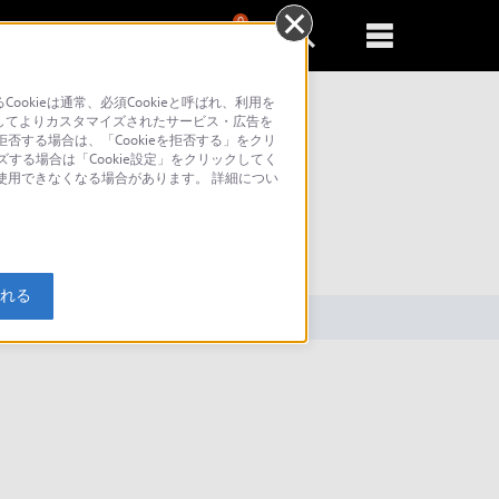
0
新規登録
るともっと便利に
kieは通常、必須Cookieと呼ばれ、利用を
してよりカスタマイズされたサービス・広告を
否する場合は、「Cookieを拒否する」をクリ
ズする場合は「Cookie設定」をクリックしてく
が使用できなくなる場合があります。 詳細につい
索
入れる