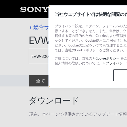
当社ウェブサイトでは快適な閲覧のため
総合サポート・お問い合わせ
プライバシー設定、ログイン、フォームへの入力
プロフェッシ
停止することができません。また、当社は、ウ
提供する等の目的のため、Cookieおよび類似
EVW-300CASE
ックしてください。Cookie使用にご同意頂ける
ださい。Cookieの設定をいつでも管理するこ
ては、当社のCookieポリシーをご覧くださ
EVW-300CASE
詳細については、当社の
Cookieポリシー
をご
個人情報の取扱いについては、
プライバシー
全て
ダウンロード
取扱説明書
ダウンロード
現在、本ページで提供されているアップデート情報