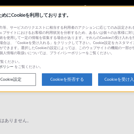
My Sonyに
サインイン
サインインす
にCookieを利用しております。
等、サービスのリクエストに相当する利用者のアクションに応じてのみ設定されるCoo
ョナル／業務用
ェブサイトにおけるお客様の利用状況を分析するため、あるいは個々のお客様に対
技術を使用して一定の情報を収集する場合があります。それらのCookieの受け入れを拒
場合は、「Cookieを受け入れる」をクリックして下さい。Cookie設定をカスタマイ
とができます。選択したCookieの設定によっては、このウェブサイトの機能の一部
い。個人情報の取扱いについては、プライバシーポリシーをご覧ください。
検
覧ください。
ポリシー
をご覧ください。
Cookie設定
Cookieを拒否する
Cookieを受け
Q&A
はありません。