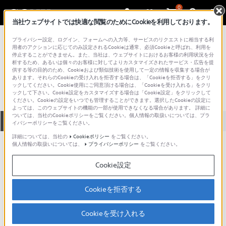
0
当社ウェブサイトでは快適な閲覧のためにCookieを利用しております。
総合サポート・お問い合わせ
プライバシー設定、ログイン、フォームへの入力等、サービスのリクエストに相当する利
プロフェッショナル／業務用
用者のアクションに応じてのみ設定されるCookieは通常、必須Cookieと呼ばれ、利用を
停止することができません。また、当社は、ウェブサイトにおけるお客様の利用状況を分
FCB-EX78B
析するため、あるいは個々のお客様に対してよりカスタマイズされたサービス・広告を提
供する等の目的のため、Cookieおよび類似技術を使用して一定の情報を収集する場合が
あります。それらのCookieの受け入れを拒否する場合は、「Cookieを拒否する」をクリ
ックしてください。Cookie使用にご同意頂ける場合は、「Cookieを受け入れる」をクリ
ックして下さい。Cookie設定をカスタマイズする場合は「Cookie設定」をクリックして
ください。Cookieの設定をいつでも管理することができます。選択したCookieの設定に
よっては、このウェブサイトの機能の一部が使用できなくなる場合があります。 詳細に
ついては、当社のCookieポリシーをご覧ください。個人情報の取扱いについては、プラ
全て
ダウンロード
取扱説明書
Q&A
イバシーポリシーをご覧ください。
詳細については、当社の
Cookieポリシー
をご覧ください。
個人情報の取扱いについては、
プライバシーポリシー
をご覧ください。
ダウンロード
Cookie設定
現在、本ページで提供されているアップデート情報はありませ
ん。
Cookieを拒否する
Cookieを受け入れる